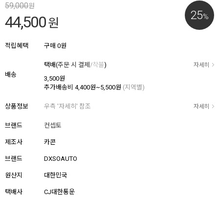
59,000
원
25
%
44,500
원
적립혜택
구매
0원
택배(
주문 시 결제
/
착불
)
자세히
배송
3,500원
추가배송비
4,400원~5,500원
(지역별)
상품정보
우측 '자세히' 참조
자세히
브랜드
컨셉토
제조사
카콘
브랜드
DXSOAUTO
원산지
대한민국
택배사
CJ대한통운