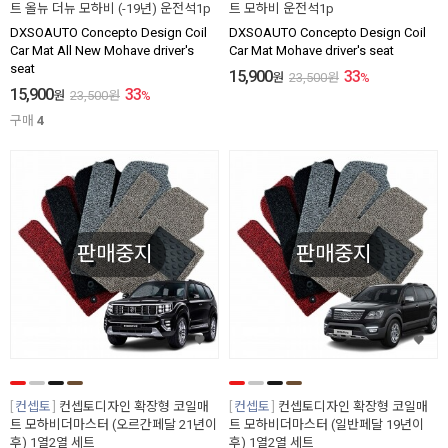
트 올뉴 더뉴 모하비 (-19년) 운전석1p
트 모하비 운전석1p
DXSOAUTO Concepto Design Coil
DXSOAUTO Concepto Design Coil
Car Mat All New Mohave driver's
Car Mat Mohave driver's seat
seat
15,900
33
원
23,500
원
%
15,900
33
원
23,500
원
%
구매
4
판매중지
판매중지
컨셉토
컨셉토디자인 확장형 코일매
컨셉토
컨셉토디자인 확장형 코일매
트 모하비더마스터 (오르간페달 21년이
트 모하비더마스터 (일반페달 19년이
후) 1열2열 세트
후) 1열2열 세트