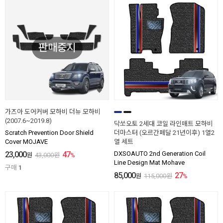
판매중지
가즈아 도어커버 모하비 더뉴 모하비
(2007.6~2019.8)
닥쏘오토 2세대 코일 라인매트 모하비
Scratch Prevention Door Shield
더마스터 (오르간페달 21년이후) 1열2
Cover MOJAVE
열 세트
23,000
47
DXSOAUTO 2nd Generation Coil
원
43,000
원
%
Line Design Mat Mohave
구매
1
85,000
27
원
115,000
원
%