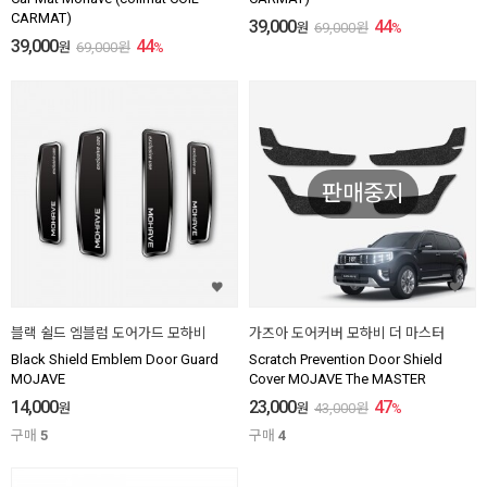
CARMAT)
39,000
44
원
69,000
원
%
39,000
44
원
69,000
원
%
판매중지
블랙 쉴드 엠블럼 도어가드 모하비
가즈아 도어커버 모하비 더 마스터
Black Shield Emblem Door Guard
Scratch Prevention Door Shield
MOJAVE
Cover MOJAVE The MASTER
14,000
23,000
47
원
원
43,000
원
%
구매
5
구매
4