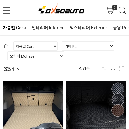
0
차종별 Cars
인테리어 Interior
익스테리어 Exterior
공용 Pub
33
랭킹순
개