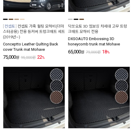
컨셉토
컨셉토 가죽 퀼팅 모하비(더마
닥쏘오토 3D 엠보싱 차세대 고무 트렁
스터공용) 전용 등커버 트렁크매트 세트
크매트 모하비 전용
(2019년~)
DXSOAUTO Embossing 3D
Conceptto Leather Quilting Back
honeycomb trunk mat Mohave
cover Trunk mat Mohave
65,000
18
원
79,000
원
%
75,000
22
원
95,000
원
%