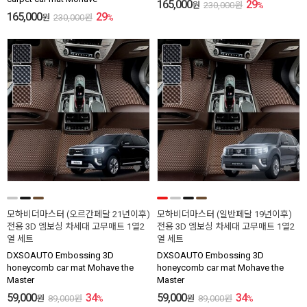
165,000
29
원
230,000
원
%
165,000
29
원
230,000
원
%
모하비더마스터 (오르간페달 21년이후)
모하비더마스터 (일반페달 19년이후)
전용 3D 엠보싱 차세대 고무매트 1열2
전용 3D 엠보싱 차세대 고무매트 1열2
열 세트
열 세트
DXSOAUTO Embossing 3D
DXSOAUTO Embossing 3D
honeycomb car mat Mohave the
honeycomb car mat Mohave the
Master
Master
59,000
34
59,000
34
원
89,000
원
%
원
89,000
원
%