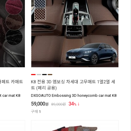
 카페트 카매트
K8 전용 3D 엠보싱 차세대 고무매트 1열2열 세
트 (페리 공용)
 car mat K8
DXSOAUTO Embossing 3D honeycomb car mat K8
59,000
34
원
89,000
원
%
구매
1