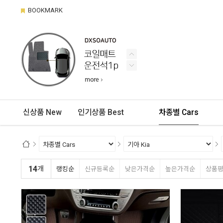
BOOKMARK
신상품 New
인기상품 Best
차종별 Cars
14
개
랭킹순
신규등록순
낮은가격순
높은가격순
상품