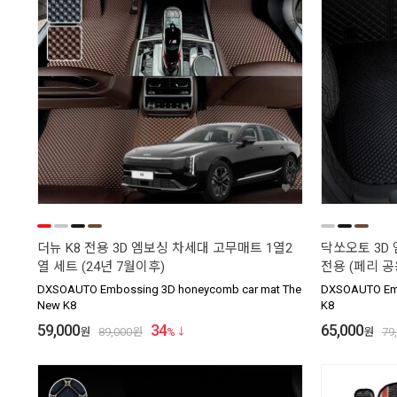
더뉴 K8 전용 3D 엠보싱 차세대 고무매트 1열2
닥쏘오토 3D
열 세트 (24년 7월이후)
전용 (페리 공
DXSOAUTO Embossing 3D honeycomb car mat The
DXSOAUTO Emb
New K8
K8
59,000
34
65,000
원
89,000
원
%
원
79