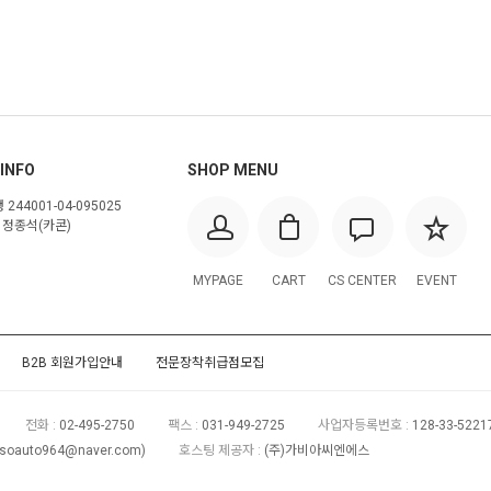
INFO
SHOP MENU
244001-04-095025
정종석(카콘)
MYPAGE
CART
CS CENTER
EVENT
B2B 회원가입안내
전문장착취급점모집
전화 :
02-495-2750
팩스 :
031-949-2725
사업자등록번호 :
128-33-522
soauto964@naver.com
)
호스팅 제공자 :
(주)가비아씨엔에스