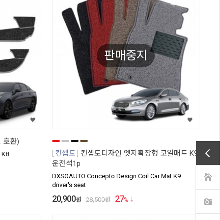
판매중지
 호환)
컨셉토
컨셉토디자인 엣지확장형 코일매트 K9
r K8
운전석1p
DXSOAUTO Concepto Design Coil Car Mat K9
driver's seat
20,900
27
원
28,500
원
%