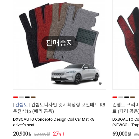
판매중지
컨셉토
컨셉토디자인 엣지확장형 코일매트 K8
컨셉토 프리미
운전석1p (페리 공용)
트 (페리 공용
DXSOAUTO Concepto Design Coil Car Mat K8
DXSOAUTO Con
driver's seat
(NEWCOIL Tra
20,900
27
69,000
원
28,500
원
%
원
89