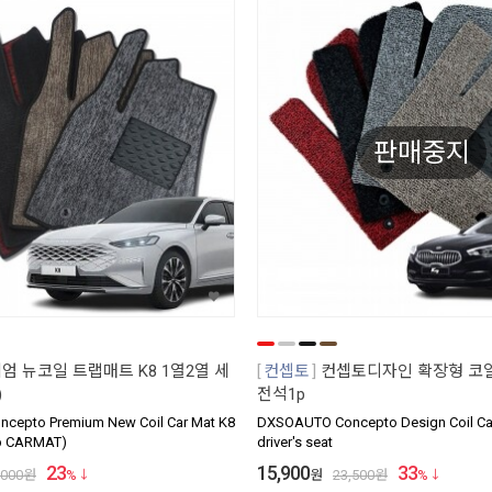
판매중지
엄 뉴코일 트랩매트 K8 1열2열 세
컨셉토
컨셉토디자인 확장형 코일
)
전석1p
cepto Premium New Coil Car Mat K8
DXSOAUTO Concepto Design Coil Ca
p CARMAT)
driver's seat
23
15,900
33
,000
원
%
원
23,500
원
%