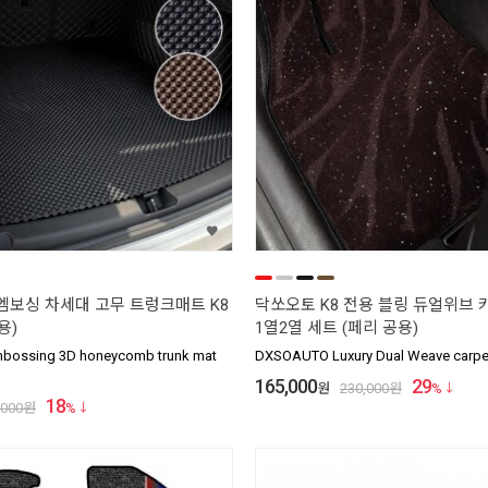
 엠보싱 차세대 고무 트렁크매트 K8
닥쏘오토 K8 전용 블링 듀얼위브
용)
1열2열 세트 (페리 공용)
ossing 3D honeycomb trunk mat
DXSOAUTO Luxury Dual Weave carpet
165,000
29
원
230,000
원
%
18
,000
원
%