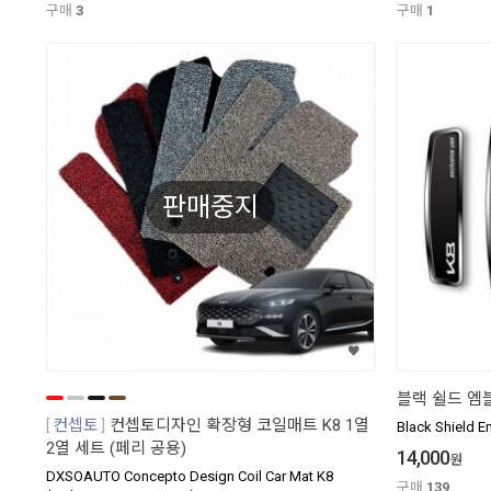
구매
3
구매
1
판매중지
블랙 쉴드 엠
컨셉토
컨셉토디자인 확장형 코일매트 K8 1열
Black Shield 
2열 세트 (페리 공용)
14,000
원
DXSOAUTO Concepto Design Coil Car Mat K8
구매
139