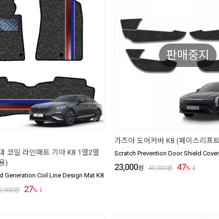
판매중지
가즈아 도어커버 K8 (페이스리프트
 코일 라인매트 기아 K8 1열2열
Scratch Prevention Door Shield Cove
용)
23,000
47
원
43,000
원
%
Generation Coil Line Design Mat K8
27
5,000
원
%