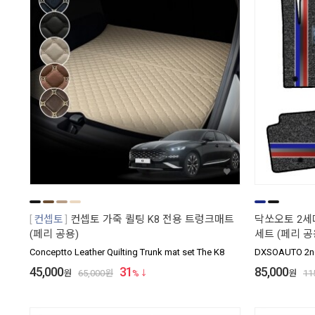
컨셉토
컨셉토 가죽 퀼팅 K8 전용 트렁크매트
닥쏘오토 2세대
(페리 공용)
세트 (페리 공
Conceptto Leather Quilting Trunk mat set The K8
DXSOAUTO 2nd 
45,000
31
85,000
원
65,000
원
%
원
11