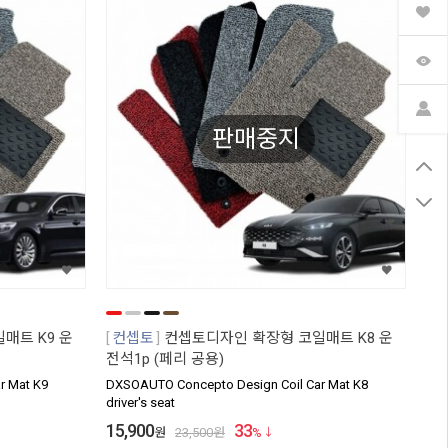
판매중지
매트 K9 운
컨셉토
컨셉토디자인 확장형 코일매트 K8 운
전석1p (페리 공용)
r Mat K9
DXSOAUTO Concepto Design Coil Car Mat K8
driver's seat
15,900
33
원
23,500
원
%