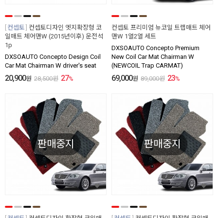
컨셉토
컨셉토디자인 엣지확장형 코
컨셉토 프리미엄 뉴코일 트랩매트 체어
일매트 체어맨W (2015년이후) 운전석
맨W 1열2열 세트
1p
DXSOAUTO Concepto Premium
DXSOAUTO Concepto Design Coil
New Coil Car Mat Chairman W
Car Mat Chairman W driver's seat
(NEWCOIL Trap CARMAT)
20,900
27
69,000
23
원
28,500
원
%
원
89,000
원
%
판매중지
판매중지