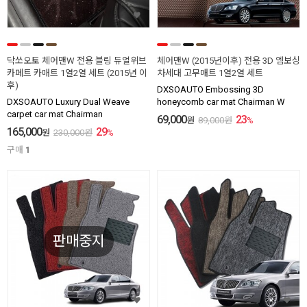
닥쏘오토 체어맨W 전용 블링 듀얼위브
체어맨W (2015년이후) 전용 3D 엠보싱
카페트 카매트 1열2열 세트 (2015년 이
차세대 고무매트 1열2열 세트
후)
DXSOAUTO Embossing 3D
DXSOAUTO Luxury Dual Weave
honeycomb car mat Chairman W
carpet car mat Chairman
69,000
23
원
89,000
원
%
165,000
29
원
230,000
원
%
구매
1
판매중지