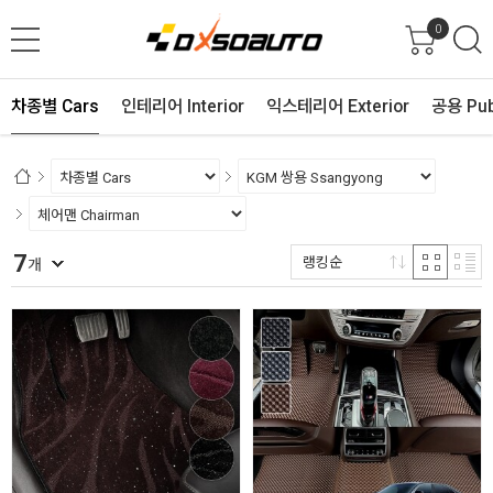
0
차종별 Cars
인테리어 Interior
익스테리어 Exterior
공용 Pub
7
랭킹순
개