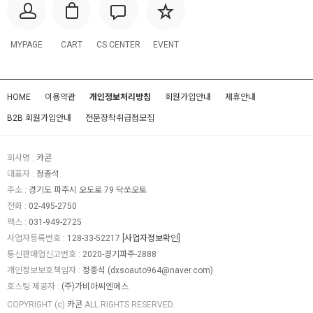
MYPAGE
CART
CS CENTER
EVENT
HOME
이용약관
개인정보처리방침
회원가입안내
제휴안내
B2B 회원가입안내
전문장착취급점모집
회사명 :
카콘
대표자 :
정종석
주소 :
경기도 파주시 오도로 79 닥쏘오토
전화 :
02-495-2750
팩스 :
031-949-2725
사업자등록번호 :
128-33-52217
[사업자정보확인]
통신판매업신고번호 :
2020-경기파주-2888
개인정보보호책임자 :
정종석
(
dxsoauto964@naver.com
)
호스팅 제공자 :
(주)가비아씨엔에스
COPYRIGHT (c)
카콘
ALL RIGHTS RESERVED.