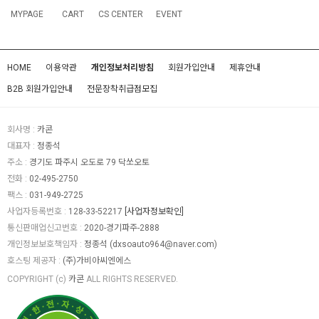
MYPAGE
CART
CS CENTER
EVENT
HOME
이용약관
개인정보처리방침
회원가입안내
제휴안내
B2B 회원가입안내
전문장착취급점모집
회사명 :
카콘
대표자 :
정종석
주소 :
경기도 파주시 오도로 79 닥쏘오토
전화 :
02-495-2750
팩스 :
031-949-2725
사업자등록번호 :
128-33-52217
[사업자정보확인]
통신판매업신고번호 :
2020-경기파주-2888
개인정보보호책임자 :
정종석
(
dxsoauto964@naver.com
)
호스팅 제공자 :
(주)가비아씨엔에스
COPYRIGHT (c)
카콘
ALL RIGHTS RESERVED.