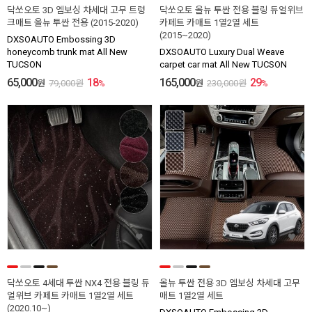
닥쏘오토 3D 엠보싱 차세대 고무 트렁
닥쏘오토 올뉴 투싼 전용 블링 듀얼위브
크매트 올뉴 투싼 전용 (2015-2020)
카페트 카매트 1열2열 세트
(2015~2020)
DXSOAUTO Embossing 3D
honeycomb trunk mat All New
DXSOAUTO Luxury Dual Weave
TUCSON
carpet car mat All New TUCSON
65,000
18
165,000
29
원
79,000
원
%
원
230,000
원
%
닥쏘오토 4세대 투싼 NX4 전용 블링 듀
올뉴 투싼 전용 3D 엠보싱 차세대 고무
얼위브 카페트 카매트 1열2열 세트
매트 1열2열 세트
(2020.10~)