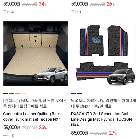
59,000
34
59,000
26
원
89,000
원
%
원
79,000
원
%
구매
4
구매
1
컨셉토
컨셉토 가죽 퀼팅 투싼 NX4 전
닥쏘오토 2세대 코일 라인매트 현대 4세
용 등커버 트렁크매트 세트
대 투싼NX4 1열2열 세트
Conceptto Leather Quilting Back
DXSOAUTO 2nd Generation Coil
cover Trunk mat set Tucson NX4
Line Design Mat Hyundai TUCSON
NX4
59,000
26
원
79,000
원
%
85,000
27
원
115,000
원
%
구매
3