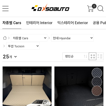
0
차종별 Cars
인테리어 Interior
익스테리어 Exterior
공용 Pub
25
랭킹순
개