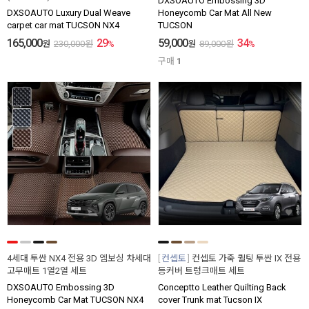
DXSOAUTO Embossing 3D
DXSOAUTO Luxury Dual Weave
Honeycomb Car Mat All New
carpet car mat TUCSON NX4
TUCSON
165,000
29
59,000
34
원
230,000
원
%
원
89,000
원
%
구매
1
4세대 투싼 NX4 전용 3D 엠보싱 차세대
컨셉토
컨셉토 가죽 퀼팅 투싼 IX 전용
고무매트 1열2열 세트
등커버 트렁크매트 세트
DXSOAUTO Embossing 3D
Conceptto Leather Quilting Back
Honeycomb Car Mat TUCSON NX4
cover Trunk mat Tucson IX