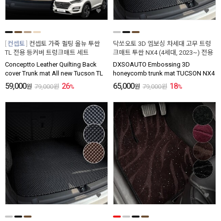
컨셉토
컨셉토 가죽 퀼팅 올뉴 투싼
닥쏘오토 3D 엠보싱 차세대 고무 트렁
TL 전용 등커버 트렁크매트 세트
크매트 투싼 NX4 (4세대, 2023~) 전용
Conceptto Leather Quilting Back
DXSOAUTO Embossing 3D
cover Trunk mat All new Tucson TL
honeycomb trunk mat TUCSON NX4
59,000
26
65,000
18
원
79,000
원
%
원
79,000
원
%