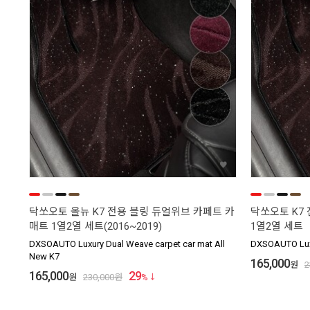
닥쏘오토 올뉴 K7 전용 블링 듀얼위브 카페트 카
닥쏘오토 K7
매트 1열2열 세트(2016~2019)
1열2열 세트
DXSOAUTO Luxury Dual Weave carpet car mat All
DXSOAUTO Luxu
New K7
165,000
원
2
165,000
29
원
230,000
원
%