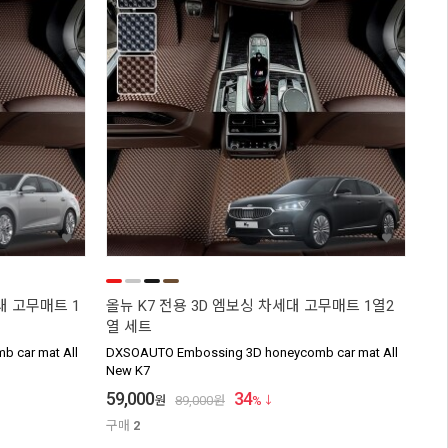
대 고무매트 1
올뉴 K7 전용 3D 엠보싱 차세대 고무매트 1열2
열 세트
 car mat All
DXSOAUTO Embossing 3D honeycomb car mat All
New K7
59,000
34
원
89,000
원
%
구매
2