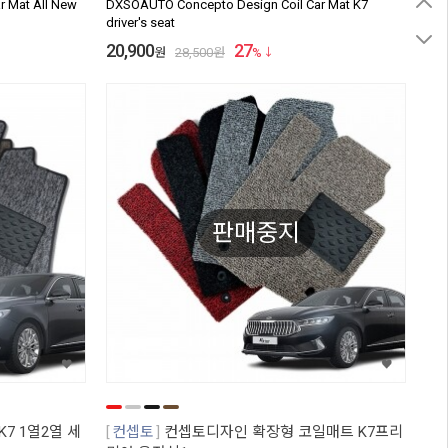
 Mat All New
DXSOAUTO Concepto Design Coil Car Mat K7
driver's seat
20,900
27
원
28,500
원
%
판매중지
7 1열2열 세
컨셉토
컨셉토디자인 확장형 코일매트 K7프리