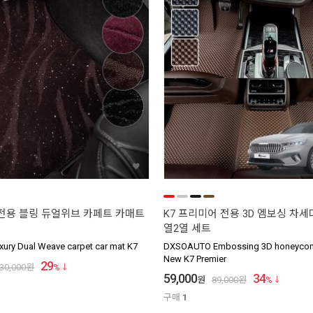
 전용 블링 듀얼위브 카페트 카매트
K7 프리미어 전용 3D 엠보싱 차세
열2열 세트
ry Dual Weave carpet car mat K7
DXSOAUTO Embossing 3D honeycomb
New K7 Premier
29
30,000
원
%
59,000
34
원
89,000
원
%
구매
1