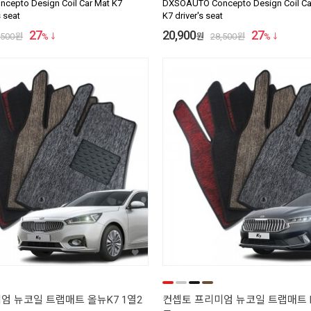
epto Design Coil Car Mat K7
DXSOAUTO Concepto Design Coil Car
s seat
K7 driver's seat
27
20,900
27
,500
원
%
원
28,500
원
%
엄 뉴코일 트랩매트 올뉴K7 1열2
컨셉토 프리미엄 뉴코일 트랩매트 K