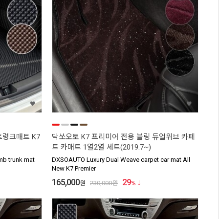
트렁크매트 K7
닥쏘오토 K7 프리미어 전용 블링 듀얼위브 카페
트 카매트 1열2열 세트(2019.7~)
b trunk mat
DXSOAUTO Luxury Dual Weave carpet car mat All
New K7 Premier
165,000
29
원
230,000
원
%