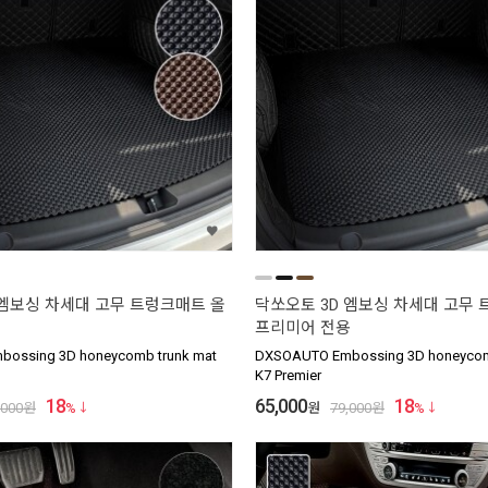
 엠보싱 차세대 고무 트렁크매트 올
닥쏘오토 3D 엠보싱 차세대 고무 
프리미어 전용
ossing 3D honeycomb trunk mat
DXSOAUTO Embossing 3D honeycom
K7 Premier
18
65,000
18
,000
원
%
원
79,000
원
%