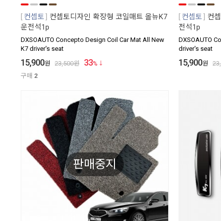
컨셉토
컨셉토디자인 확장형 코일매트 올뉴K7
컨셉토
컨셉
운전석1p
전석1p
DXSOAUTO Concepto Design Coil Car Mat All New
DXSOAUTO Conc
K7 driver's seat
driver's seat
15,900
33
15,900
원
23,500
원
%
원
23
구매
2
판매중지