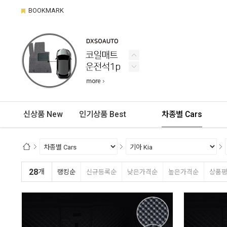
BOOKMARK
신상품 New
인기상품 Best
차종별 Cars
28
개
랭킹순
신규등록순
낮은가격순
높은가격순
상품