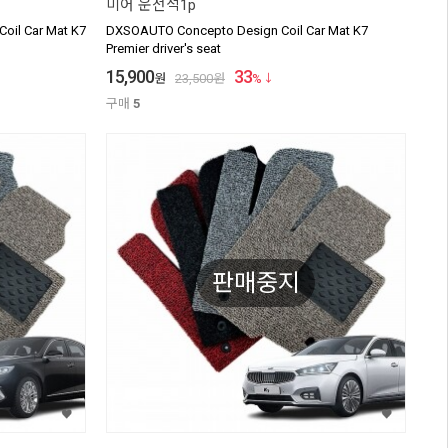
미어 운전석1p
il Car Mat K7
DXSOAUTO Concepto Design Coil Car Mat K7
Premier driver's seat
15,900
33
원
23,500
원
%
구매
5
판매중지