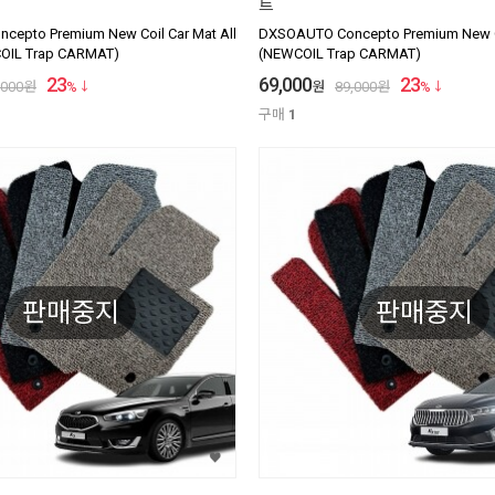
트
epto Premium New Coil Car Mat All
DXSOAUTO Concepto Premium New Co
OIL Trap CARMAT)
(NEWCOIL Trap CARMAT)
23
69,000
23
,000
원
%
원
89,000
원
%
구매
1
판매중지
판매중지