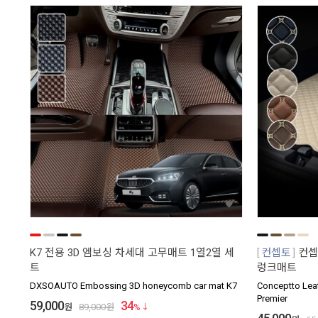
K7 전용 3D 엠보싱 차세대 고무매트 1열2열 세
컨셉토
컨셉
트
렁크매트
DXSOAUTO Embossing 3D honeycomb car mat K7
Conceptto Leat
Premier
59,000
34
원
89,000
원
%