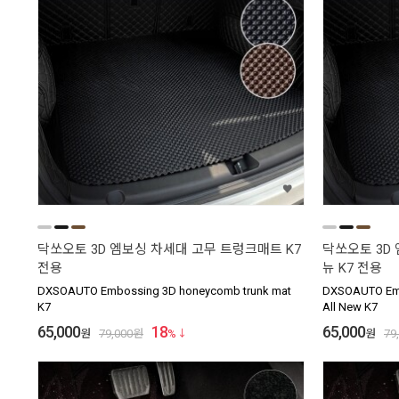
닥쏘오토 3D 엠보싱 차세대 고무 트렁크매트 K7
닥쏘오토 3D
전용
뉴 K7 전용
DXSOAUTO Embossing 3D honeycomb trunk mat
DXSOAUTO Emb
K7
All New K7
65,000
18
65,000
원
79,000
원
%
원
79