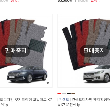
31
85,000
27
,000
원
%
원
115,000
원
%
판매중지
판매중지
토디자인 엣지확장형 코일매트 K7
컨셉토
컨셉토디자인 엣지확장형
석1p
뉴K7 운전석1p