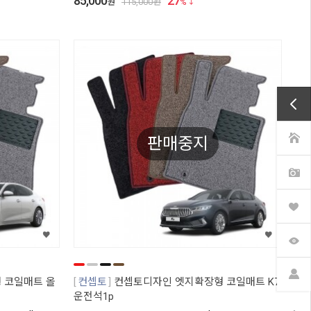
85,000
27
원
115,000
원
%
판매중지
 코일매트 올
컨셉토
컨셉토디자인 엣지확장형 코일매트 K7
운전석1p