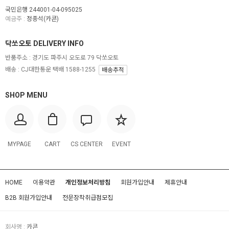
국민은행 244001-04-095025
예금주 :
정종석(카콘)
닥쏘오토 DELIVERY INFO
반품주소 :
경기도 파주시 오도로 79 닥쏘오토
배송 : CJ대한통운 택배 1588-1255
배송추적
SHOP MENU
MYPAGE
CART
CS CENTER
EVENT
HOME
이용약관
개인정보처리방침
회원가입안내
제휴안내
B2B 회원가입안내
전문장착취급점모집
회사명 :
카콘