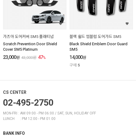
가즈아 도어커버 SM5 플래티넘
블랙 쉴드 엠블럼 도어가드 SM5
Scratch Prevention Door Shield
Black Shield Emblem Door Guard
Cover SM5 Platinum
SM5
23,000
47
14,000
원
43,000
원
%
원
구매
5
CS CENTER
02-495-2750
MON-FRI : AM 09:00 - PM 06:00 / SAT, SUN, HOLIDAY OFF
LUNCH : PM 12:00 - PM 01:00
BANK INFO