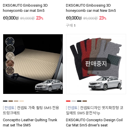
DXSOAUTO Embossing 3D
DXSOAUTO Embossing 3D
honeycomb car mat Sm5
honeycomb car mat New Sm5
69,000
23
69,000
23
원
89,000
원
%
원
89,000
원
%
구매
1
판매중지
컨셉토
컨셉토 가죽 퀼팅 SM5 전용
컨셉토
컨셉토디자인 엣지확장형 코
트렁크매트
일매트 SM5 운전석1p
Conceptto Leather Quilting Trunk
DXSOAUTO Concepto Design Coil
mat set The SM5
Car Mat Sm5 driver's seat