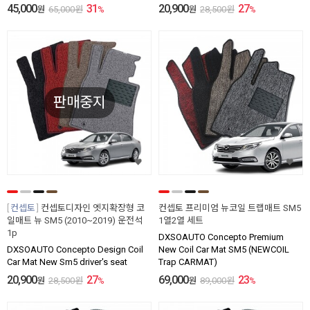
45,000
31
20,900
27
원
65,000
원
%
원
28,500
원
%
판매중지
컨셉토
컨셉토디자인 엣지확장형 코
컨셉토 프리미엄 뉴코일 트랩매트 SM5
일매트 뉴 SM5 (2010~2019) 운전석
1열2열 세트
1p
DXSOAUTO Concepto Premium
DXSOAUTO Concepto Design Coil
New Coil Car Mat SM5 (NEWCOIL
Car Mat New Sm5 driver's seat
Trap CARMAT)
20,900
27
69,000
23
원
28,500
원
%
원
89,000
원
%