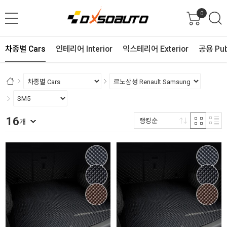
0
차종별 Cars
인테리어 Interior
익스테리어 Exterior
공용 Pub
16
랭킹순
개