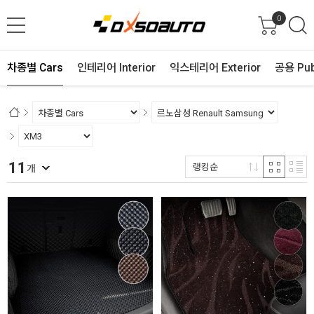
0
차종별 Cars
인테리어 Interior
익스테리어 Exterior
공용 Pub
11
랭킹순
개