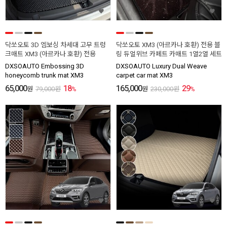
닥쏘오토 3D 엠보싱 차세대 고무 트렁
닥쏘오토 XM3 (아르카나 호환) 전용 블
크매트 XM3 (아르카나 호환) 전용
링 듀얼위브 카페트 카매트 1열2열 세트
DXSOAUTO Embossing 3D
DXSOAUTO Luxury Dual Weave
honeycomb trunk mat XM3
carpet car mat XM3
65,000
18
165,000
29
원
79,000
원
%
원
230,000
원
%