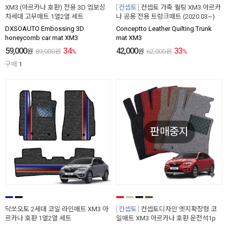
XM3 (아르카나 호환) 전용 3D 엠보싱
컨셉토
컨셉토 가죽 퀼팅 XM3 아르카
차세대 고무매트 1열2열 세트
나 공용 전용 트렁크매트 (2020.03~)
DXSOAUTO Embossing 3D
Conceptto Leather Quilting Trunk
honeycomb car mat XM3
mat XM3
59,000
34
42,000
33
원
89,000
원
%
원
62,000
원
%
구매
1
판매중지
닥쏘오토 2세대 코일 라인매트 XM3 아
컨셉토
컨셉토디자인 엣지확장형 코
르카나 호환 1열2열 세트
일매트 XM3 아르카나 호환 운전석1p