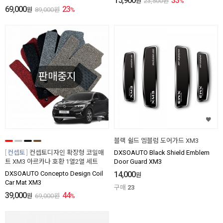
15,900
33
원
23,500
원
%
69,000
23
원
89,000
원
%
판매중지
블랙 쉴드 엠블럼 도어가드 XM3
컨셉토
컨셉토디자인 확장형 코일매
DXSOAUTO Black Shield Emblem
트 XM3 아르카나 호환 1열2열 세트
Door Guard XM3
DXSOAUTO Concepto Design Coil
14,000
원
Car Mat XM3
구매
23
39,000
44
원
69,000
원
%