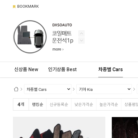
BOOKMARK
신상품 New
인기상품 Best
차종별 Cars
4
개
랭킹순
신규등록순
낮은가격순
높은가격순
상품평