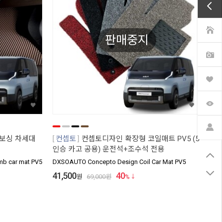
판매중지
 엠보싱 차세대
컨셉토
컨셉토디자인 확장형 코일매트 PV5 (5
인승 카고 공용) 운전석+조수석 전용
b car mat PV5
DXSOAUTO Concepto Design Coil Car Mat PV5
41,500
40
원
69,000
원
%