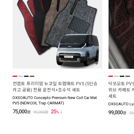
컨셉토 프리미엄 뉴코일 트랩매트 PV5 (5인승
닥쏘오토 PV5
카고 공용) 전용 운전석+조수석 세트
위브 카페트 
세트
DXSOAUTO Concepto Premium New Coil Car Mat
PV5 (NEWCOIL Trap CARMAT)
DXSOAUTO Luxu
75,000
25
99,000
원
99,000
원
%
원
13