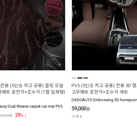
전용 (5인승 카고 공용) 블링 듀얼
PV5 (5인승 카고 공용) 전용 3D
카매트 운전석+조수석 (1열 일체형)
고무매트 운전석+조수석 세트
DXSOAUTO Embossing 3D honeycom
ry Dual Weave carpet car mat PV5
59,000
원
29
9,000
원
%
구매
1