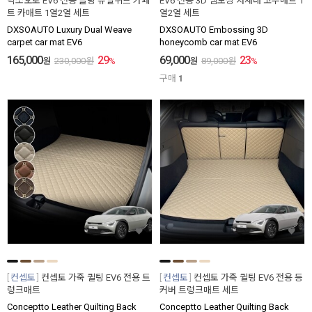
닥쏘오토 EV6 전용 블링 듀얼위브 카페
EV6 전용 3D 엠보싱 차세대 고무매트 1
트 카매트 1열2열 세트
열2열 세트
DXSOAUTO Luxury Dual Weave
DXSOAUTO Embossing 3D
carpet car mat EV6
honeycomb car mat EV6
165,000
29
69,000
23
원
230,000
원
%
원
89,000
원
%
구매
1
컨셉토
컨셉토 가죽 퀼팅 EV6 전용 트
컨셉토
컨셉토 가죽 퀼팅 EV6 전용 등
렁크매트
커버 트렁크매트 세트
Conceptto Leather Quilting Back
Conceptto Leather Quilting Back