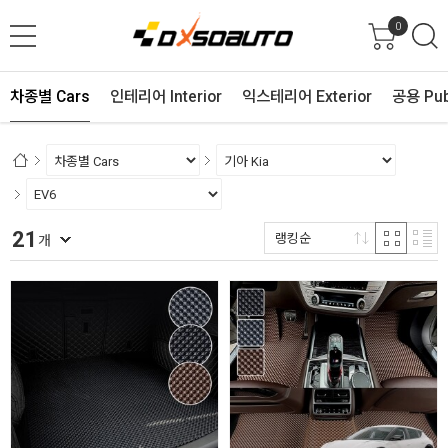
0
차종별 Cars
인테리어 Interior
익스테리어 Exterior
공용 Pub
21
랭킹순
개