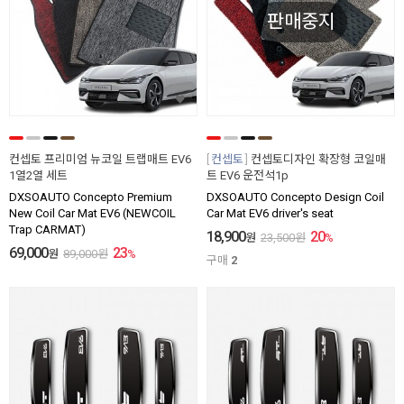
판매중지
컨셉토 프리미엄 뉴코일 트랩매트 EV6
컨셉토
컨셉토디자인 확장형 코일매
1열2열 세트
트 EV6 운전석1p
DXSOAUTO Concepto Premium
DXSOAUTO Concepto Design Coil
New Coil Car Mat EV6 (NEWCOIL
Car Mat EV6 driver's seat
Trap CARMAT)
18,900
20
원
23,500
원
%
69,000
23
원
89,000
원
%
구매
2