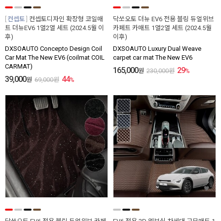
컨셉토
컨셉토디자인 확장형 코일매
닥쏘오토 더뉴 EV6 전용 블링 듀얼위브
트 더뉴EV6 1열2열 세트 (2024.5월 이
카페트 카매트 1열2열 세트 (2024.5월
후)
이후)
DXSOAUTO Concepto Design Coil
DXSOAUTO Luxury Dual Weave
Car Mat The New EV6 (coilmat COIL
carpet car mat The New EV6
CARMAT)
165,000
29
원
230,000
원
%
39,000
44
원
69,000
원
%