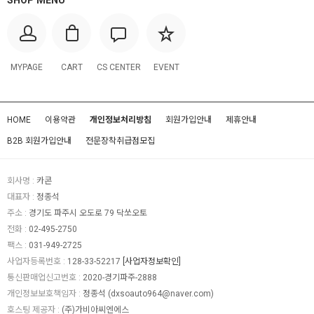
SHOP MENU
MYPAGE
CART
CS CENTER
EVENT
HOME
이용약관
개인정보처리방침
회원가입안내
제휴안내
B2B 회원가입안내
전문장착취급점모집
회사명 :
카콘
대표자 :
정종석
주소 :
경기도 파주시 오도로 79 닥쏘오토
전화 :
02-495-2750
팩스 :
031-949-2725
사업자등록번호 :
128-33-52217
[사업자정보확인]
통신판매업신고번호 :
2020-경기파주-2888
개인정보보호책임자 :
정종석
(
dxsoauto964@naver.com
)
호스팅 제공자 :
(주)가비아씨엔에스