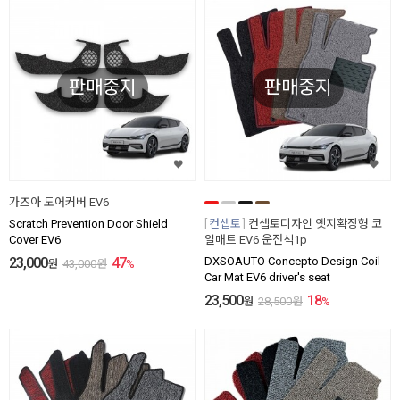
판매중지
판매중지
가즈아 도어커버 EV6
Scratch Prevention Door Shield
컨셉토
컨셉토디자인 엣지확장형 코
Cover EV6
일매트 EV6 운전석1p
23,000
47
DXSOAUTO Concepto Design Coil
원
43,000
원
%
Car Mat EV6 driver's seat
23,500
18
원
28,500
원
%