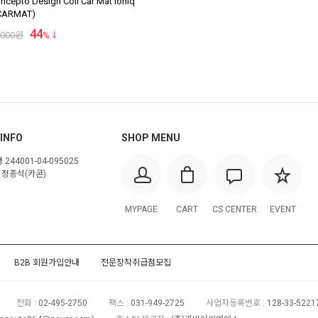
epto Design Coil Car Mat Ioniq
 CARMAT)
44
,000
원
%
INFO
SHOP MENU
244001-04-095025
정종석(카콘)
MYPAGE
CART
CS CENTER
EVENT
B2B 회원가입안내
전문장착취급점모집
전화 :
02-495-2750
팩스 :
031-949-2725
사업자등록번호 :
128-33-522