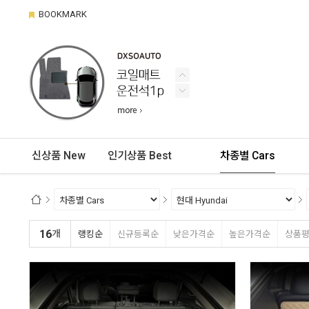
BOOKMARK
신상품 New
인기상품 Best
차종별 Cars
16
개
랭킹순
신규등록순
낮은가격순
높은가격순
상품