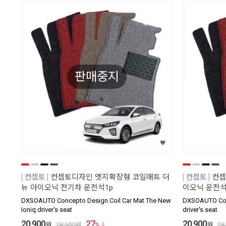
판매중지
컨셉토
컨셉토디자인 엣지확장형 코일매트 더
컨셉토
컨셉
뉴 아이오닉 전기차 운전석1p
이오닉 운전석
DXSOAUTO Concepto Design Coil Car Mat The New
DXSOAUTO Conc
Ioniq driver's seat
driver's seat
20,900
27
20,900
원
28,500
원
%
원
28