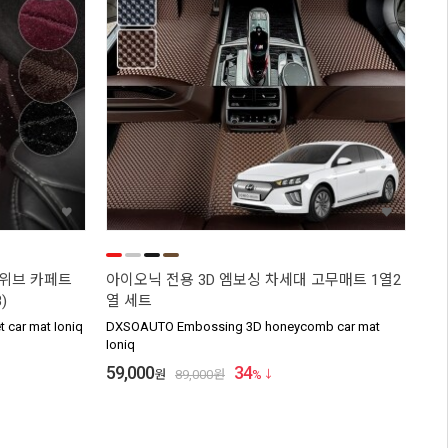
얼위브 카페트
아이오닉 전용 3D 엠보싱 차세대 고무매트 1열2
)
열 세트
 car mat Ioniq
DXSOAUTO Embossing 3D honeycomb car mat
Ioniq
59,000
34
원
89,000
원
%