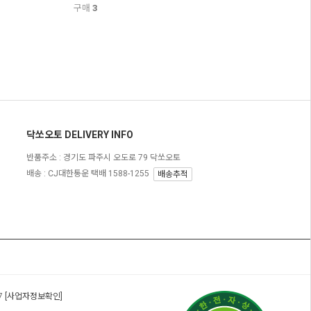
구매
3
닥쏘오토 DELIVERY INFO
반품주소 :
경기도 파주시 오도로 79 닥쏘오토
배송 : CJ대한통운 택배 1588-1255
배송추적
17
[사업자정보확인]