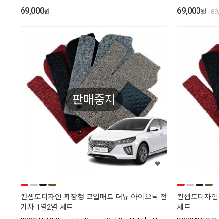
69,000
69,000
원
원
89
판매중지
컨셉토디자인 확장형 코일매트 더뉴 아이오닉 전
컨셉토디자인 
기차 1열2열 세트
세트