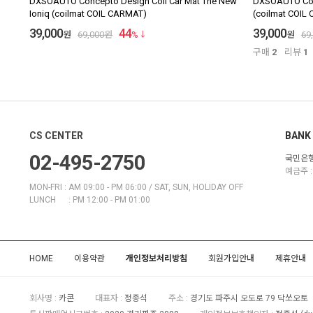
DXSOAUTO Concepto Design Coil Car Mat The New
DXSOAUTO Conc
Ioniq (coilmat COIL CARMAT)
(coilmat COIL
39,000
44
39,000
원
69,000
원
%
원
69
구매
2
리뷰
1
CS CENTER
BANK 
02-495-2750
국민은행 
예금주 :
MON-FRI : AM 09:00 - PM 06:00 / SAT, SUN, HOLIDAY OFF
LUNCH : PM 12:00 - PM 01:00
HOME
이용약관
개인정보처리방침
회원가입안내
제휴안내
회사명 :
카콘
대표자 :
정종석
주소 :
경기도 파주시 오도로 79 닥쏘오토