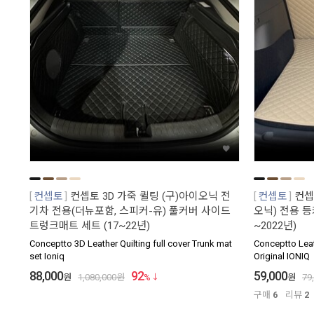
컨셉토
컨셉토 3D 가죽 퀼팅 (구)아이오닉 전
컨셉토
컨셉
기차 전용(더뉴포함, 스피커-유) 풀커버 사이드
오닉) 전용 등
트렁크매트 세트 (17~22년)
~2022년)
Conceptto 3D Leather Quilting full cover Trunk mat
Conceptto Leat
set Ioniq
Original IONIQ
88,000
92
59,000
원
1,080,000
원
%
원
79
구매
6
리뷰
2