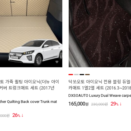
토 가죽 퀼팅 아이오닉(더뉴 아이
닥쏘오토 아이오닉 전용 블링 듀
커버 트렁크매트 세트 (2017년
카매트 1열2열 세트 (2016.3~2018
DXSOAUTO Luxury Dual Weave carpet
her Quilting Back cover Trunk mat
165,000
29
원
230,000
원
%
26
,000
원
%