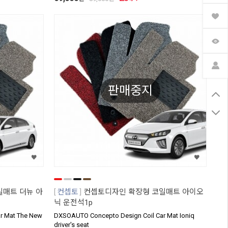
판매중지
매트 더뉴 아
컨셉토
컨셉토디자인 확장형 코일매트 아이오
닉 운전석1p
r Mat The New
DXSOAUTO Concepto Design Coil Car Mat Ioniq
driver's seat