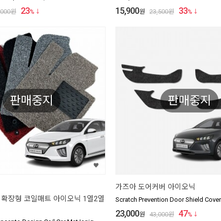
23
15,900
33
,000
원
%
원
23,500
원
%
판매중지
판매중지
가즈아 도어커버 아이오닉
확장형 코일매트 아이오닉 1열2열
Scratch Prevention Door Shield Cover
23,000
47
원
43,000
원
%