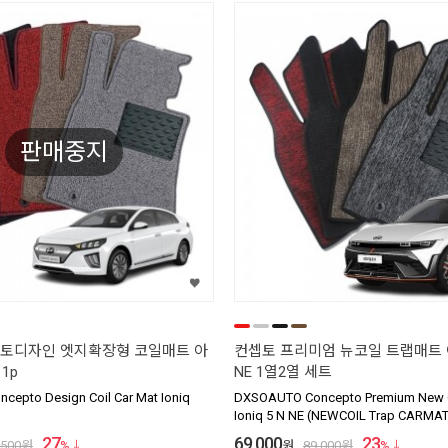
판매중지
토디자인 엣지확장형 코일매트 아
컨셉토 프리미엄 뉴코일 트랩매트 
1p
NE 1열2열 세트
epto Design Coil Car Mat Ioniq
DXSOAUTO Concepto Premium New C
Ioniq 5 N NE (NEWCOIL Trap CARMAT
27
69,000
23
,500
원
%
원
89,000
원
%