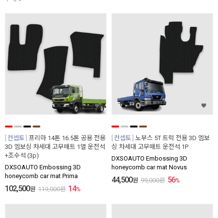
컨셉토
프리마 14톤 16.5톤 공용 전용
컨셉토
노부스 5T 트럭 전용 3D 엠보
3D 엠보싱 차세대 고무매트 1열 운전석
싱 차세대 고무매트 운전석 1P
+조수석 (3p)
DXSOAUTO Embossing 3D
DXSOAUTO Embossing 3D
honeycomb car mat Novus
honeycomb car mat Prima
44,500
56
원
99,000
원
%
102,500
14
원
119,000
원
%