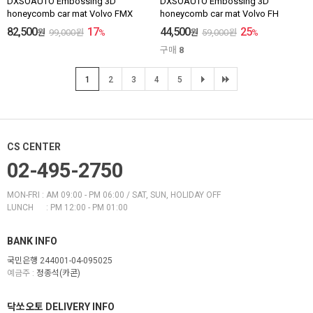
DXSOAUTO Embossing 3D
DXSOAUTO Embossing 3D
honeycomb car mat Volvo FMX
honeycomb car mat Volvo FH
82,500
17
44,500
25
원
99,000
원
%
원
59,000
원
%
구매
8
1
2
3
4
5
CS CENTER
02-495-2750
MON-FRI : AM 09:00 - PM 06:00 / SAT, SUN, HOLIDAY OFF
LUNCH : PM 12:00 - PM 01:00
BANK INFO
국민은행 244001-04-095025
예금주 :
정종석(카콘)
닥쏘오토 DELIVERY INFO