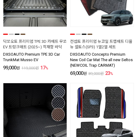
닥쏘오토 프리미엄 TPE 3D 카매트 무쏘
컨셉토 프리미엄 뉴코일 트랩매트 디올
EV 트렁크매트 (2025~) 적재함 바닥
뉴 셀토스(SP3) 1열2열 세트
DXSOAUTO Premium TPE 3D Car
DXSOAUTO Concepto Premium
TrunkMat Musso EV
New Coil Car Mat The all new Seltos
(NEWCOIL Trap CARMAT)
99,000
17
원
119,000
원
%
69,000
23
원
89,000
원
%