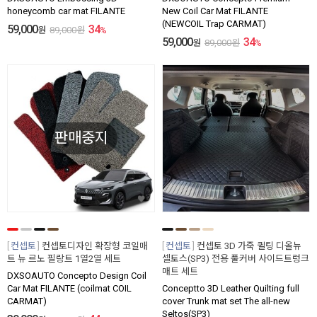
honeycomb car mat FILANTE
New Coil Car Mat FILANTE
(NEWCOIL Trap CARMAT)
59,000
34
원
89,000
원
%
59,000
34
원
89,000
원
%
판매중지
컨셉토
컨셉토디자인 확장형 코일매
컨셉토
컨셉토 3D 가죽 퀼팅 디올뉴
트 뉴 르노 필랑트 1열2열 세트
셀토스(SP3) 전용 풀커버 사이드트렁크
매트 세트
DXSOAUTO Concepto Design Coil
Car Mat FILANTE (coilmat COIL
Conceptto 3D Leather Quilting full
CARMAT)
cover Trunk mat set The all-new
Seltos(SP3)