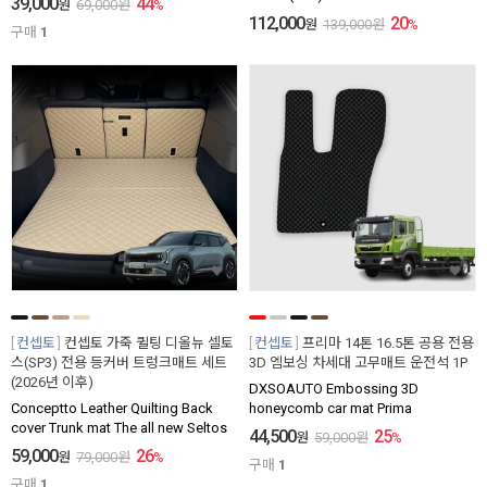
39,000
44
원
69,000
원
%
112,000
20
원
139,000
원
%
구매
1
컨셉토
컨셉토 가죽 퀼팅 디올뉴 셀토
컨셉토
프리마 14톤 16.5톤 공용 전용
스(SP3) 전용 등커버 트렁크매트 세트
3D 엠보싱 차세대 고무매트 운전석 1P
(2026년 이후)
DXSOAUTO Embossing 3D
Conceptto Leather Quilting Back
honeycomb car mat Prima
cover Trunk mat The all new Seltos
44,500
25
원
59,000
원
%
59,000
26
원
79,000
원
%
구매
1
구매
1