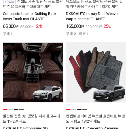
컨셉토
컨셉토 가죽 퀼팅 뉴 르노 필랑
닥쏘오토 뉴 르노 필랑트 전용 블링 듀
트 전용 등커버 트렁크매트 세트
얼위브 카페트 카매트 1열2열 세트
Conceptto Leather Quilting Back
DXSOAUTO Luxury Dual Weave
cover Trunk mat FILANTE
carpet car mat FILANTE
65,000
24
165,000
25
원
85,000
원
%
원
220,000
원
%
구매
1
구매
2
리뷰
1
필랑트 전용 3D 엠보싱 차세대 고무매
컨셉토 프리미엄 뉴코일 트랩매트 뉴 르
트 1열2열 세트
노 필랑트 1열2열 세트
DXSOAUTO Embossing 3D
DXSOAUTO Concepto Premium