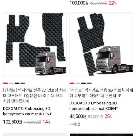
109,000
22
원
139,000
원
%
컨셉토
엑시언트 전용 3D 엠보싱 차세
컨셉토
엑시언트 전용 3D 엠보싱 차세
대 고무매트 1열 운전석+조수석+오토
대 고무매트 대형트럭 운전석 1P
차량 엔진룸커버
DXSOAUTO Embossing 3D
DXSOAUTO Embossing 3D
honeycomb car mat XCIENT
honeycomb car mat XCIENT
44,500
25
원
59,000
원
%
102,500
14
원
119,000
원
%
구매
2