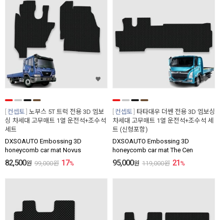
컨셉토
노부스 5T 트럭 전용 3D 엠보
컨셉토
타타대우 더쎈 전용 3D 엠보싱
싱 차세대 고무매트 1열 운전석+조수석
차세대 고무매트 1열 운전석+조수석 세
세트
트 (신형포함)
DXSOAUTO Embossing 3D
DXSOAUTO Embossing 3D
honeycomb car mat Novus
honeycomb car mat The Cen
82,500
17
95,000
21
원
99,000
원
%
원
119,000
원
%