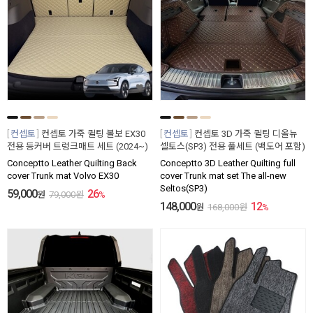
컨셉토
컨셉토 가죽 퀼팅 볼보 EX30
컨셉토
컨셉토 3D 가죽 퀼팅 디올뉴
전용 등커버 트렁크매트 세트 (2024~)
셀토스(SP3) 전용 풀세트 (백도어 포함)
Conceptto Leather Quilting Back
Conceptto 3D Leather Quilting full
cover Trunk mat Volvo EX30
cover Trunk mat set The all-new
Seltos(SP3)
59,000
26
원
79,000
원
%
148,000
12
원
168,000
원
%