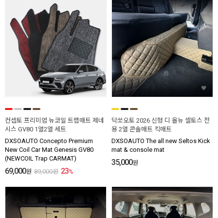
컨셉토 프리미엄 뉴코일 트랩매트 제네
닥쏘오토 2026 신형 디 올뉴 셀토스 전
시스 GV80 1열2열 세트
용 2열 콘솔매트 킥매트
DXSOAUTO Concepto Premium
DXSOAUTO The all new Seltos Kick
New Coil Car Mat Genesis GV80
mat & console mat
(NEWCOIL Trap CARMAT)
35,000
원
69,000
23
원
89,000
원
%