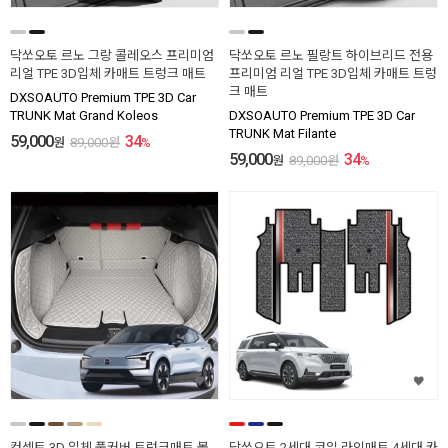
닥쏘오토 르노 그랑 콜레오스 프리미엄
닥쏘오토 르노 필랑트 하이브리드 전용
리얼 TPE 3D입체 카매트 트렁크 매트
프리미엄 리얼 TPE 3D입체 카매트 트렁
크 매트
DXSOAUTO Premium TPE 3D Car
TRUNK Mat Grand Koleos
DXSOAUTO Premium TPE 3D Car
TRUNK Mat Filante
59,000
34
원
89,000
원
%
59,000
34
원
89,000
원
%
컨셉토 3D 입체 풀커버 트렁크매트 볼
닥쏘오토 2세대 코일 라인매트 4세대 카