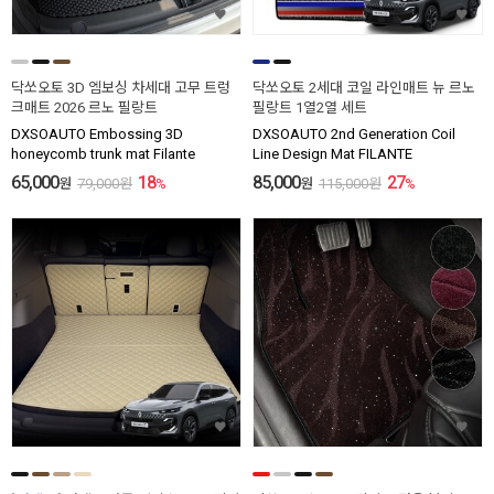
닥쏘오토 3D 엠보싱 차세대 고무 트렁
닥쏘오토 2세대 코일 라인매트 뉴 르노
크매트 2026 르노 필랑트
필랑트 1열2열 세트
DXSOAUTO Embossing 3D
DXSOAUTO 2nd Generation Coil
honeycomb trunk mat Filante
Line Design Mat FILANTE
65,000
18
85,000
27
원
79,000
원
%
원
115,000
원
%