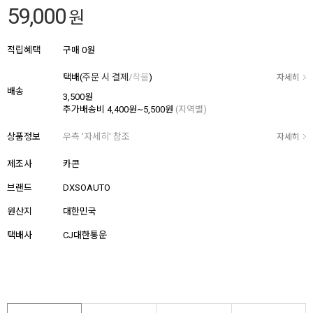
59,000
원
적립혜택
구매
0원
택배(
주문 시 결제
/
착불
)
자세히
배송
3,500원
추가배송비
4,400원~5,500원
(지역별)
상품정보
우측 '자세히' 참조
자세히
제조사
카콘
브랜드
DXSOAUTO
원산지
대한민국
택배사
CJ대한통운