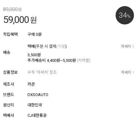
89,000
원
34
%
59,000
원
적립혜택
구매
0원
택배(
주문 시 결제
/
착불
)
자세히
배송
3,500원
추가배송비
4,400원~5,500원
(지역별)
상품정보
우측 '자세히' 참조
자세히
제조사
카콘
브랜드
DXSOAUTO
원산지
대한민국
택배사
CJ대한통운