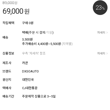
89,000
원
23
%
69,000
원
적립혜택
구매
0원
택배(
주문 시 결제
/
착불
)
자세히
배송
3,500원
추가배송비
4,400원~5,500원
(지역별)
상품정보
우측 '자세히' 참조
자세히
제조사
카콘
브랜드
DXSOAUTO
원산지
대한민국
택배사
CJ대한통운
배송기간
주문제작 상품으로 3~5일